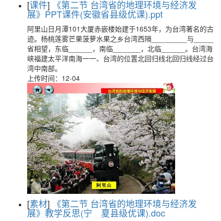
[
课件
]
《第二节 台湾省的地理环境与经济发
展》PPT课件(安徽省县级优课).ppt
阿里山日月潭101大厦赤嵌楼始建于1653年，为台湾著名的古
迹。杨桃莲雾芒果菠萝水果之乡台湾西隔_________与_____
省相望，东临______，南临_______，北临______。台湾海
峡福建太平洋南海一一、台湾的位置北回归线北回归线经过台
湾中南部。
上传时间：12-04
[
素材
]
《第二节 台湾省的地理环境与经济发
展》教学反思(宁 夏县级优课).doc