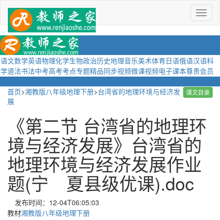
菜
单
语文
数学
英语
物理
化学
生物
政治
历史
地理
音乐
美术
体育
日语
俄语
汉语
科
学
道法
书法
中考
高考
考点
专题
精品
同步视频
微课视频
电子课本
尊贵会员
首页
>
湘教版八年级地理下册
>
台湾省的地理环境与经济发
课文目录
展
《第二节 台湾省的地理环
境与经济发展》台湾省的
地理环境与经济发展作业
题(宁 夏县级优课).doc
发布时间：12-04T06:05:03
教材
湘教版八年级地理下册