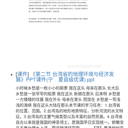
[
课件
]
《第二节 台湾省的地理环境与经济发
展》PPT课件(宁 夏县级优课).ppt
小时候乡愁是一枚小小的邮票 我在这头 母亲在那头 长大后
乡愁是一张窄窄的船票 我在这头 新娘在那头 后来呀 乡愁是
一方矮矮的坟墓 我在外头 母亲在里头 而现在 乡愁是一弯浅
浅的海峡 我在这头大陆在那头本节课的学习任务：1.台湾省
的位置、范围。2.台湾岛的地形地势特征，分析河流的水文特
征。3.台湾岛的主要气候类型以及丰富的自然资源。4.台湾省
自古以来就是我国的神圣领土，愿我国早日实现统一。俯瞰宝
岛千里台疆水上浮，雪浪银涛环四面。——【清】黄逢旭树是