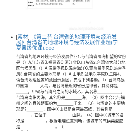
[
素材
]
《第二节 台湾省的地理环境与经济发
展》台湾省的地理环境与经济发展作业题(宁
夏县级优课).doc
台湾省的地理环境与经济发展作业1.与台湾省隔海相望的省份
是（）A.江苏省B.福建省C.浙江省D.山东省2.台湾省大部分地
区气候类型（）A.温带季风B.温带海洋C.亚热带季风D.热带季
风3.台湾省的主要地形是（）A.山地B.盆地C.平原D.丘陵4、
读台湾地理位置和范围示意图，完成下列各题。1）台湾岛是
中国第_____大岛，与台湾最近的省份是甲省，其简称是
_____，甲省与台湾岛之间的水域乙，其名称__________。
台湾岛南临丙海，其名称是_______海。（2）图中台北与福
州之间的直线距离约为_______千米。（3）台湾岛的主要地
形是?_______，图中①山峰是台湾最高峰，其名称是
______，它位于___________山脉。（4）图中②城市的名
称是_________，根据地理位置判断，该城市的气候类型应
是_______________。（