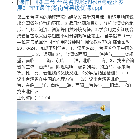
[
课件
]
《第二节 台湾省的地理环境与经济发
展》PPT课件(湖南省县级优课).ppt
第二节台湾省的地理环境与经济发展学习目标1.能运用地图说
出台湾省的位置和范围。2.运用地图和资料，分析台湾省的地
形、气候、河流、资源等自然环境特征。3.学会用史实证明台
湾省自古以来就是祖国不可分割的神圣领土。自学指导（一）
—位置与范围请同学们用2分钟时间阅读教材78页,结合图8-
23、8-24，完成下列任务：1、读图8-23，台湾省位于中国的
______。2、读图8-24，台湾省西隔_____海峡与_____省相
望，南临_____海，东临____洋，北临____海。3、找出台湾
省的主体—台湾岛，附近岛屿—澎湖列岛、钓鱼岛、赤尾屿
等。比一比，看谁找的又快又准，2分钟后指图检测！（1）
说出台湾省在中国的地理方位。（2）说出台湾省北临___
海，东临___洋，南临___海，西隔__海峡与___相望。（3）
找出北回归
上传时间：12-04